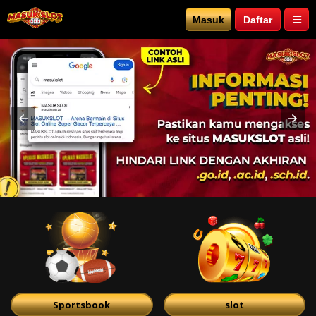
Masuk
Daftar
Sportsbook
slot