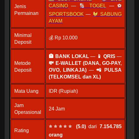
CASINO
—
🔢
TOGEL
—
⚽
Jenis
Permainan
SPORTSBOOK
—
🐓 SABUNG
AYAM
Minimal
💰 Rp 10.000
Deposit
🏦 BANK LOKAL
—
📱 QRIS
—
Metode
💸 E-WALLET (DANA, GO-PAY,
Deposit
OVO, LINKAJA)
—
📲 PULSA
(TELKOMSEL dan XL)
Mata Uang
IDR (Rupiah)
Jam
24 Jam
Operasional
⭐⭐⭐⭐⭐ (5.0)
dari
7.154.785
Rating
orang