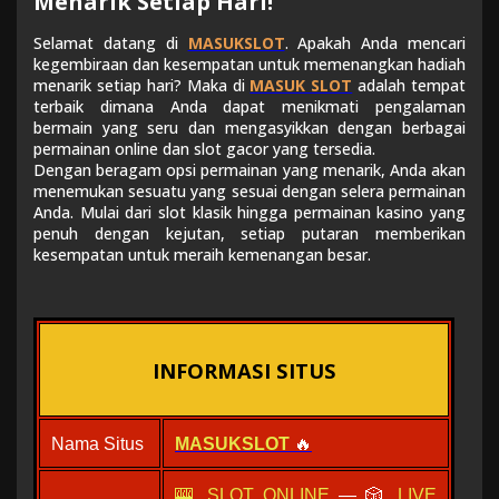
Menarik Setiap Hari!
Selamat datang di
MASUKSLOT
. Apakah Anda mencari
kegembiraan dan kesempatan untuk memenangkan hadiah
menarik setiap hari? Maka di
MASUK SLOT
adalah tempat
terbaik dimana Anda dapat menikmati pengalaman
bermain yang seru dan mengasyikkan dengan berbagai
permainan online dan slot gacor yang tersedia.
Dengan beragam opsi permainan yang menarik, Anda akan
menemukan sesuatu yang sesuai dengan selera permainan
Anda. Mulai dari slot klasik hingga permainan kasino yang
penuh dengan kejutan, setiap putaran memberikan
kesempatan untuk meraih kemenangan besar.
INFORMASI SITUS
Nama Situs
MASUKSLOT
🔥
🎰 SLOT ONLINE
—
🎲
LIVE